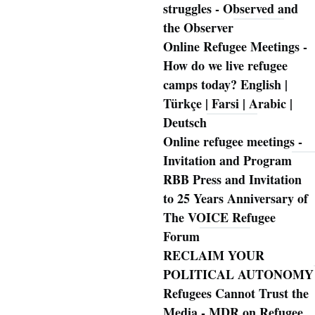
struggles - Observed and
the Observer
Online Refugee Meetings -
How do we live refugee
camps today? English |
Türkçe | Farsi | Arabic |
Deutsch
Online refugee meetings -
Invitation and Program
RBB Press and Invitation
to 25 Years Anniversary of
The VOICE Refugee
Forum
RECLAIM YOUR
POLITICAL AUTONOMY
Refugees Cannot Trust the
Media - MDR on Refugee