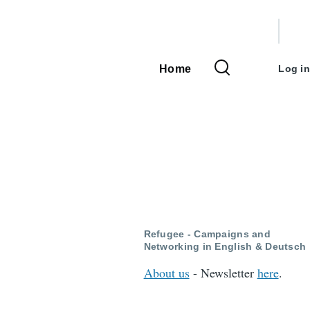
User
accou
Home
Log in
Main
menu
navigation
Refugee - Campaigns and
Networking in English & Deutsch
About us
- Newsletter
here
.