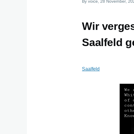
By
voice
, 28 November, 20
Wir verges
Saalfeld 
Saalfeld