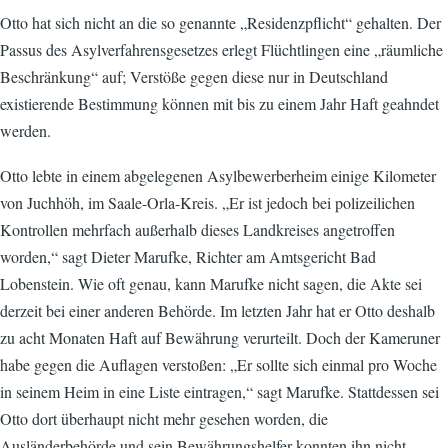
Otto hat sich nicht an die so genannte „Residenzpflicht“ gehalten. Der
Passus des Asylverfahrensgesetzes erlegt Flüchtlingen eine „räumliche
Beschränkung“ auf; Verstöße gegen diese nur in Deutschland
existierende Bestimmung können mit bis zu einem Jahr Haft geahndet
werden.
Otto lebte in einem abgelegenen Asylbewerberheim einige Kilometer
von Juchhöh, im Saale-Orla-Kreis. „Er ist jedoch bei polizeilichen
Kontrollen mehrfach außerhalb dieses Landkreises angetroffen
worden,“ sagt Dieter Marufke, Richter am Amtsgericht Bad
Lobenstein. Wie oft genau, kann Marufke nicht sagen, die Akte sei
derzeit bei einer anderen Behörde. Im letzten Jahr hat er Otto deshalb
zu acht Monaten Haft auf Bewährung verurteilt. Doch der Kameruner
habe gegen die Auflagen verstoßen: „Er sollte sich einmal pro Woche
in seinem Heim in eine Liste eintragen,“ sagt Marufke. Stattdessen sei
Otto dort überhaupt nicht mehr gesehen worden, die
Ausländerbehörde und sein Bewährungshelfer konnten ihn nicht