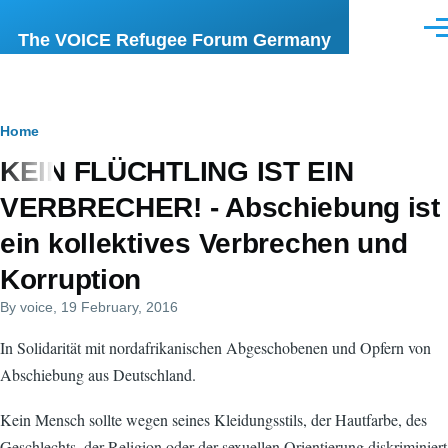
Skip to main content
Men
The VOICE Refugee Forum Germany
Breadcrumb
Home
KEIN FLÜCHTLING IST EIN
VERBRECHER! - Abschiebung ist
ein kollektives Verbrechen und
Korruption
By
voice
, 19 February, 2016
In Solidarität mit nordafrikanischen Abgeschobenen und Opfern von
Abschiebung aus Deutschland.
Kein Mensch sollte wegen seines Kleidungsstils, der Hautfarbe, des
Geschlechts, der Religion oder der sexuellen Orientierung diskriminiert