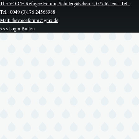
The VOICE Refugee Forum, Schillergäßchen 5, 07746 Jena. Tel.:
Tel.: 0049 (0)176 24568988
Mail: thevoiceforum@gmx.de
>>>Login Button