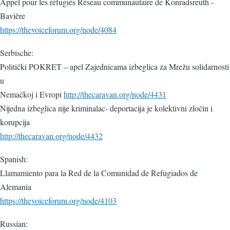
Appel pour les réfugiés Réseau communautaire de Konradsreuth -
Bavière
https://thevoiceforum.org/node/4084
Serbische:
Politički POKRET – apel Zajednicama izbeglica za Mrežu solidarnosti
u
Nemačkoj i Evropi
http://thecaravan.org/node/4431
Nijedna izbeglica nije kriminalac- deportacija je kolektivni zločin i
korupcija
http://thecaravan.org/node/4432
Spanish:
Llamamiento para la Red de la Comunidad de Refugiados de
Alemania
https://thevoiceforum.org/node/4103
Russian: