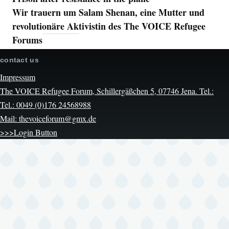
Wir trauern um Salam Shenan, eine Mutter und
revolutionäre Aktivistin des The VOICE Refugee
Forums
contact us
Impressum
The VOICE Refugee Forum, Schillergäßchen 5, 07746 Jena. Tel.:
Tel.: 0049 (0)176 24568988
Mail: thevoiceforum@gmx.de
>>>Login Button