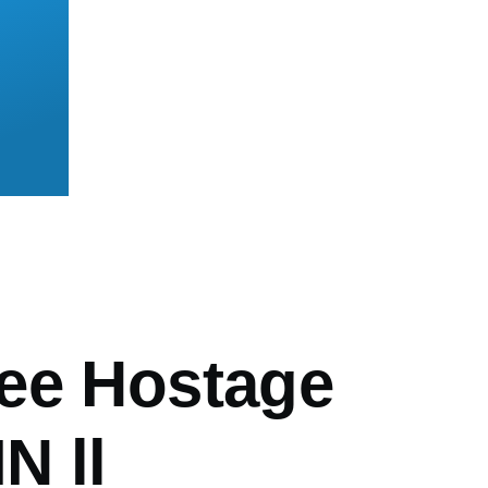
mb
ee Hostage
N ll