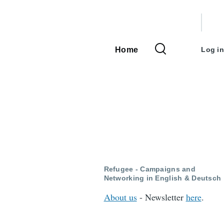
User
accou
Home
Log in
Main
menu
navigation
Refugee - Campaigns and
Networking in English & Deutsch
About us
- Newsletter
here
.