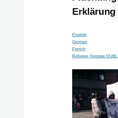
Erklärung
English
German
French
Refugee Hostage DUBLI