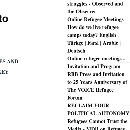
struggles - Observed and
the Observer
to
Online Refugee Meetings -
How do we live refugee
camps today? English |
Türkçe | Farsi | Arabic |
Deutsch
Online refugee meetings -
ES AND
Invitation and Program
KEY
RBB Press and Invitation
to 25 Years Anniversary of
The VOICE Refugee
Forum
RECLAIM YOUR
POLITICAL AUTONOMY
Refugees Cannot Trust the
Media - MDR on Refugee