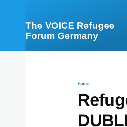
Skip to main content
The VOICE Refugee
Forum Germany
Home
Breadcru
Refug
DUBLI