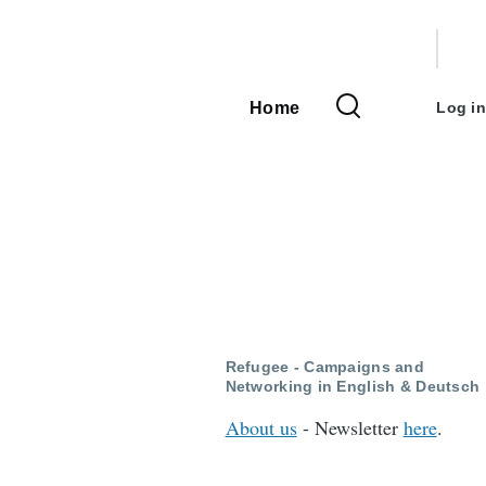
User
accou
Home
Log in
Main
menu
navigation
Refugee - Campaigns and
Networking in English & Deutsch
About us
- Newsletter
here
.