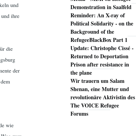
keln und
Demonstration in Saalfeld
Reminder: An X-ray of
 und ihre
Political Solidarity - on the
Background of the
RefugeeBlackBox Part 1
Update: Christophe Cissé -
ür die
Returned to Deportation
ugsburg
Prison after resistance in
mente der
the plane
Wir trauern um Salam
r dem
Shenan, eine Mutter und
revolutionäre Aktivistin des
The VOICE Refugee
Forums
de wie