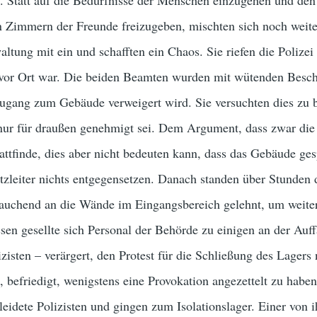
 Statt auf die Bedürfnisse der Menschen einzugehen und d
Zimmern der Freunde freizugeben, mischten sich noch weite
ltung mit ein und schafften ein Chaos. Sie riefen die Polizei 
 vor Ort war. Die beiden Beamten wurden mit wütenden Besc
 Zugang zum Gebäude verweigert wird. Sie versuchten dies zu 
ur für draußen genehmigt sei. Dem Argument, dass zwar die
tfinde, dies aber nicht bedeuten kann, dass das Gebäude ges
tzleiter nichts entgegensetzen. Danach standen über Stunden 
 rauchend an die Wände im Eingangsbereich gelehnt, um weite
en gesellte sich Personal der Behörde zu einigen an der Auf
zisten – verärgert, den Protest für die Schließung des Lagers 
 befriedigt, wenigstens eine Provokation angezettelt zu haben
leidete Polizisten und gingen zum Isolationslager. Einer von 