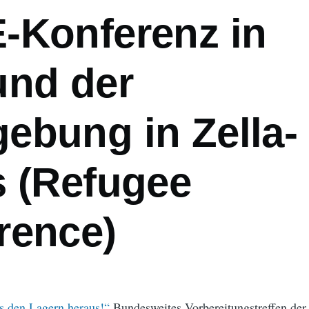
-Konferenz in
und der
ebung in Zella-
s (Refugee
rence)
us den Lagern heraus!“
Bundesweites Vorbereitungstreffen der