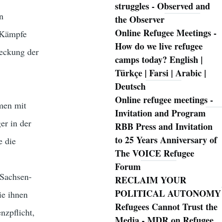
struggles - Observed and
n
the Observer
Online Refugee Meetings -
r Kämpfe
How do we live refugee
deckung der
camps today? English |
Türkçe | Farsi | Arabic |
Deutsch
Online refugee meetings -
men mit
Invitation and Program
er in der
RBB Press and Invitation
to 25 Years Anniversary of
e die
The VOICE Refugee
Forum
 Sachsen-
RECLAIM YOUR
POLITICAL AUTONOMY
ie ihnen
Refugees Cannot Trust the
nzpflicht,
Media - MDR on Refugee