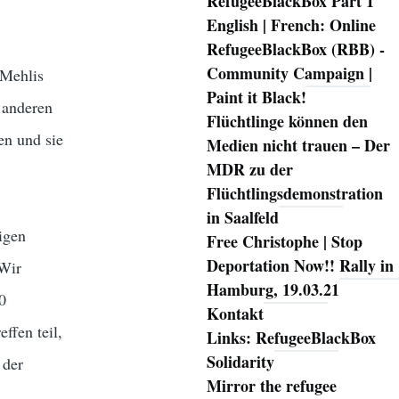
RefugeeBlackBox Part 1
English | French: Online
RefugeeBlackBox (RBB) -
Community Campaign |
-Mehlis
Paint it Black!
 anderen
Flüchtlinge können den
en und sie
Medien nicht trauen – Der
MDR zu der
Flüchtlingsdemonstration
in Saalfeld
igen
Free Christophe | Stop
Deportation Now!! Rally in
„Wir
Hamburg, 19.03.21
0
Kontakt
ffen teil,
Links: RefugeeBlackBox
Solidarity
 der
Mirror the refugee