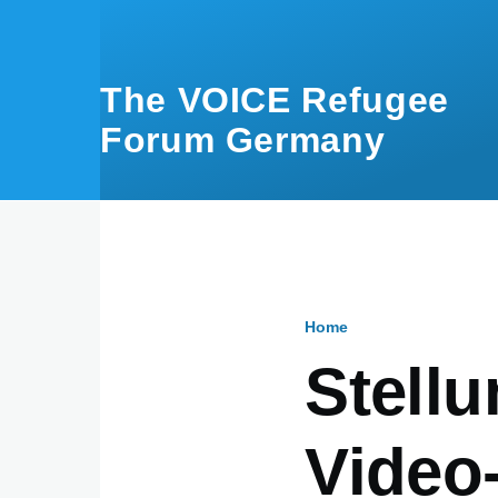
Skip to main content
The VOICE Refugee
Forum Germany
Home
Breadcru
Stell
Video