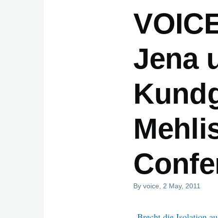
VOICE
Jena 
Kundg
Mehli
Confe
By
voice
, 2 May, 2011
„Brecht die Isolation a