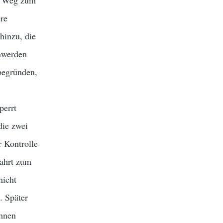
en Weg zum
re
hinzu, die
hwerden
begründen,
perrt
die zwei
r Kontrolle
fahrt zum
nicht
. Später
ihnen