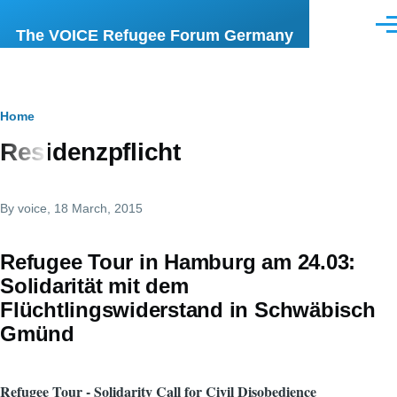
Skip to main content
Men
The VOICE Refugee Forum Germany
Breadcrumb
Home
Residenzpflicht
By
voice
, 18 March, 2015
Refugee Tour in Hamburg am 24.03:
Solidarität mit dem
Flüchtlingswiderstand in Schwäbisch
Gmünd
Refugee Tour - Solidarity Call for Civil Disobedience