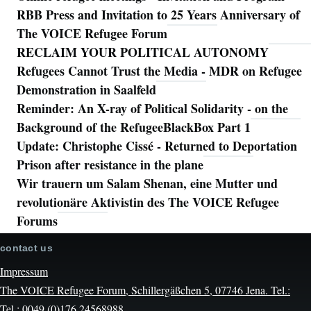
RBB Press and Invitation to 25 Years Anniversary of
The VOICE Refugee Forum
RECLAIM YOUR POLITICAL AUTONOMY
Refugees Cannot Trust the Media - MDR on Refugee
Demonstration in Saalfeld
Reminder: An X-ray of Political Solidarity - on the
Background of the RefugeeBlackBox Part 1
Update: Christophe Cissé - Returned to Deportation
Prison after resistance in the plane
Wir trauern um Salam Shenan, eine Mutter und
revolutionäre Aktivistin des The VOICE Refugee
Forums
contact us
Impressum
The VOICE Refugee Forum, Schillergäßchen 5, 07746 Jena. Tel.:
Tel.: 0049 (0)176 24568988