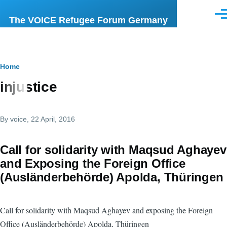
Skip to main content
Men
The VOICE Refugee Forum Germany
Breadcrumb
Home
injustice
By
voice
, 22 April, 2016
Call for solidarity with Maqsud Aghayev
and Exposing the Foreign Office
(Ausländerbehörde) Apolda, Thüringen
Call for solidarity with Maqsud Aghayev and exposing the Foreign
Office (Ausländerbehörde) Apolda, Thüringen