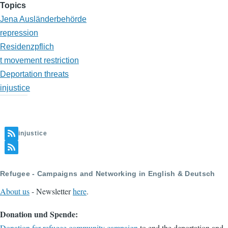
Topics
Jena Ausländerbehörde
repression
Residenzpflich
t movement restriction
Deportation threats
injustice
injustice
Refugee - Campaigns and Networking in English & Deutsch
About us
- Newsletter
here
.
Donation und Spende:
Donation for refugee community campaign
to end the deportation and