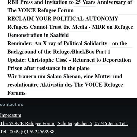
RBB Press and Invitation to 25 Years Anniversary of
The VOICE Refugee Forum
RECLAIM YOUR POLITICAL AUTONOMY
Refugees Cannot Trust the Media - MDR on Refugee
Demonstration in Saalfeld
Reminder: An X-ray of Political Solidarity - on the
Background of the RefugeeBlackBox Part 1
Update: Christophe Cissé - Returned to Deportation
Prison after resistance in the plane
Wir trauern um Salam Shenan, eine Mutter und
revolutionäre Aktivistin des The VOICE Refugee
Forums
contact us
Impressum
The VOICE Refugee Forum, Schillergäßchen 5, 07746 Jena. Tel.:
Tel.: 0049 (0)176 24568988