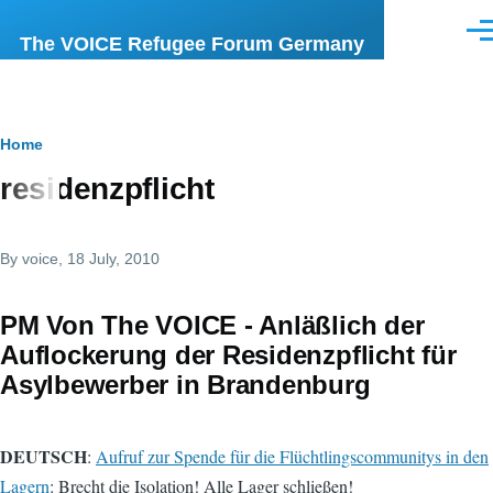
Skip to main content
Men
The VOICE Refugee Forum Germany
Breadcrumb
Home
residenzpflicht
By
voice
, 18 July, 2010
PM Von The VOICE - Anläßlich der
Auflockerung der Residenzpflicht für
Asylbewerber in Brandenburg
DEUTSCH
:
Aufruf zur Spende für die Flüchtlingscommunitys in den
Lagern
: Brecht die Isolation! Alle Lager schließen!