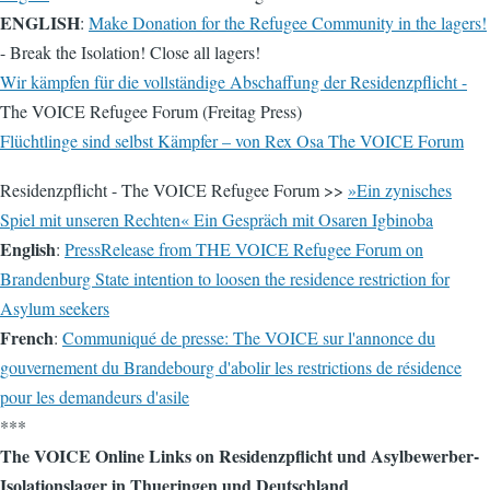
ENGLISH
:
Make Donation for the Refugee Community in the lagers!
- Break the Isolation! Close all lagers!
Wir kämpfen für die vollständige Abschaffung der Residenzpflicht -
The VOICE Refugee Forum (Freitag Press)
Flüchtlinge sind selbst Kämpfer – von Rex Osa The VOICE Forum
Residenzpflicht - The VOICE Refugee Forum >>
»Ein zynisches
Spiel mit unseren Rechten« Ein Gespräch mit Osaren Igbinoba
English
:
PressRelease from THE VOICE Refugee Forum on
Brandenburg State intention to loosen the residence restriction for
Asylum seekers
French
:
Communiqué de presse: The VOICE sur l'annonce du
gouvernement du Brandebourg d'abolir les restrictions de résidence
pour les demandeurs d'asile
***
The VOICE Online Links on Residenzpflicht und Asylbewerber-
Isolationslager in Thueringen und Deutschland