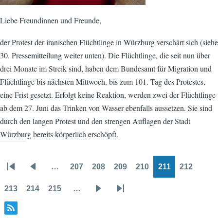
Liebe Freundinnen und Freunde,
der Protest der iranischen Flüchtlinge in Würzburg verschärt sich (siehe
30. Pressemitteilung weiter unten). Die Flüchtlinge, die seit nun über
drei Monate im Streik sind, haben dem Bundesamt für Migration und
Flüchtlinge bis nächsten Mittwoch, bis zum 101. Tag des Protestes,
eine Frist gesetzt. Erfolgt keine Reaktion, werden zwei der Flüchtlinge
ab dem 27. Juni das Trinken von Wasser ebenfalls aussetzen. Sie sind
durch den langen Protest und den strengen Auflagen der Stadt
Würzburg bereits körperlich erschöpft.
…
207
208
209
210
211
212
Pagination
First
Previous
Page
Page
Page
Page
Page
Page
page
page
213
214
215
…
Page
Page
Page
Next
Last
page
page