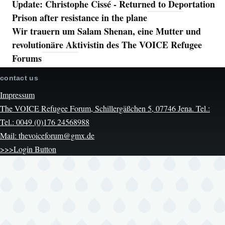
Update: Christophe Cissé - Returned to Deportation
Prison after resistance in the plane
Wir trauern um Salam Shenan, eine Mutter und
revolutionäre Aktivistin des The VOICE Refugee
Forums
contact us
Impressum
The VOICE Refugee Forum, Schillergäßchen 5, 07746 Jena. Tel.:
Tel.: 0049 (0)176 24568988
Mail: thevoiceforum@gmx.de
>>>Login Button