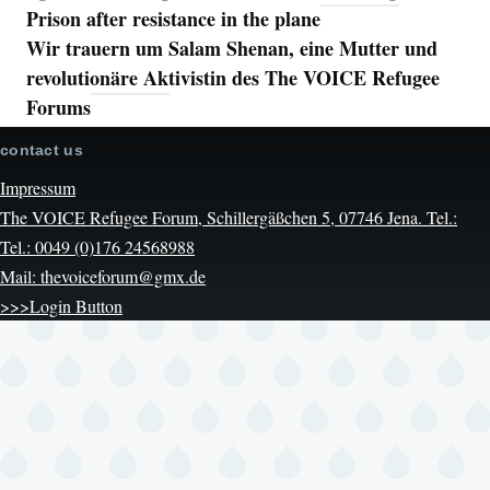
Prison after resistance in the plane
Wir trauern um Salam Shenan, eine Mutter und
revolutionäre Aktivistin des The VOICE Refugee
Forums
contact us
Impressum
The VOICE Refugee Forum, Schillergäßchen 5, 07746 Jena. Tel.:
Tel.: 0049 (0)176 24568988
Mail: thevoiceforum@gmx.de
>>>Login Button