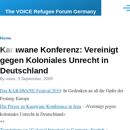
Skip to main content
Men
The VOICE Refugee Forum Germany
Breadcrumb
Home
Karawane Konferenz: Vereinigt
gegen Koloniales Unrecht in
Deutschland
By
voice
, 3 September, 2009
Das KARAWANE Festival 2010
: In Gedenken an all die Opfer der
Festung Europa
Die Presse zu Karawane Konference in Jena
- »Vereinigt gegen
koloniales Unrecht in Deutschland«
**
Translations on "Colonial Injustice" in Germany: English +