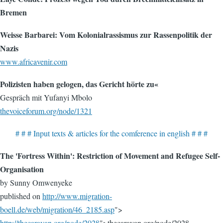
Bremen
Weisse Barbarei: Vom Kolonialrassismus zur Rassenpolitik der
Nazis
www.africavenir.com
Polizisten haben gelogen, das Gericht hörte zu«
Gespräch mit Yufanyi Mbolo
thevoiceforum.org/node/1321
# # # Input texts & articles for the comference in english # # #
The 'Fortress Within': Restriction of Movement and Refugee Self-
Organisation
by Sunny Omwenyeke
published on
http://www.migration-
boell.de/web/migration/46_2185.asp
">
http://thecaravan.org/node/2028
">thecaravan.org/node/2028