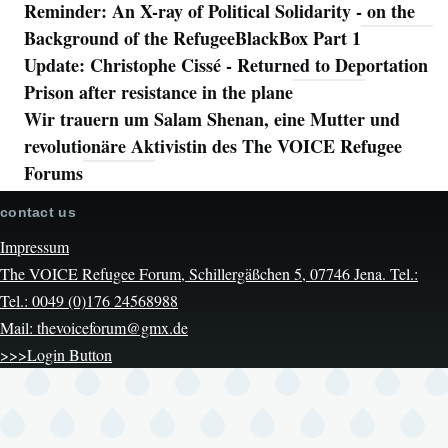
Reminder: An X-ray of Political Solidarity - on the
Background of the RefugeeBlackBox Part 1
Update: Christophe Cissé - Returned to Deportation
Prison after resistance in the plane
Wir trauern um Salam Shenan, eine Mutter und
revolutionäre Aktivistin des The VOICE Refugee
Forums
contact us
Impressum
The VOICE Refugee Forum, Schillergäßchen 5, 07746 Jena. Tel.:
Tel.: 0049 (0)176 24568988
Mail: thevoiceforum@gmx.de
>>>Login Button